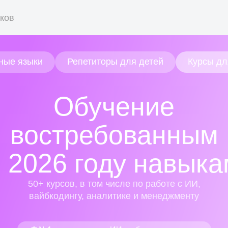
ков
ые языки
Репетиторы для детей
Курсы для
поративное обуч
иностранному язык
тайский, испанский и ещё 9 языков для бизнеса и жи