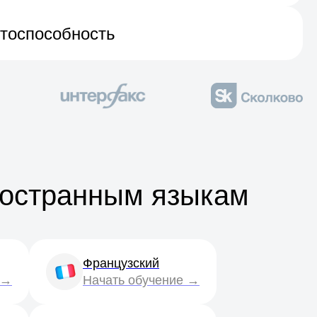
тоспособность
ностранным языкам
Французский
 →
Начать обучение →