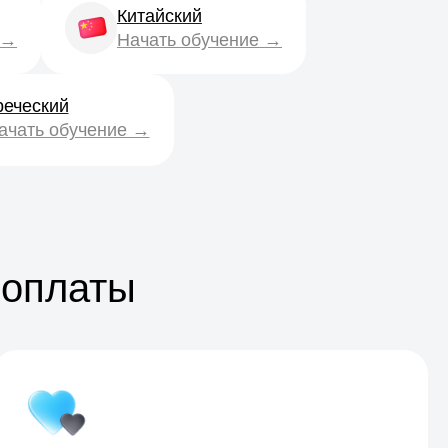
Китайский
 →
Начать обучение →
реческий
ачать обучение →
 оплаты