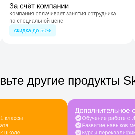
За счёт компании
Компания оплачивает занятия сотрудника
по специальной цене
скидка до 50%
вьте другие продукты S
Дополнительное 
11 классы
Обучение работе с 
тата
Развитие навыков м
 к школе
Курсы переквалифи