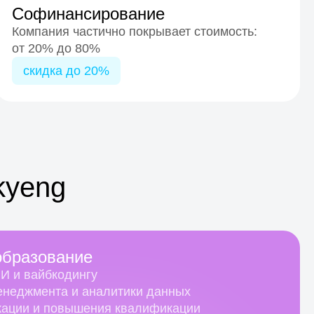
Софинансирование
Компания частично покрывает стоимость:
от 20% до 80%
скидка до 20%
kyeng
образование
ИИ и вайбкодингу
енеджмента и аналитики данных
кации и повышения квалификации