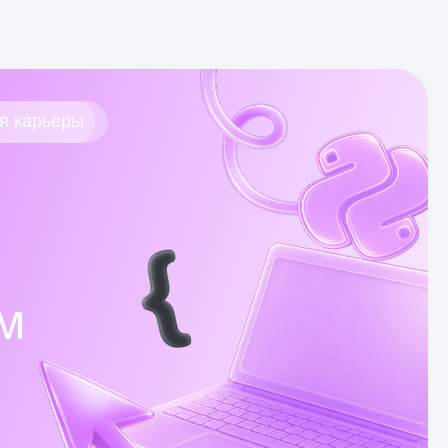
 карьеры
ение
у
зни