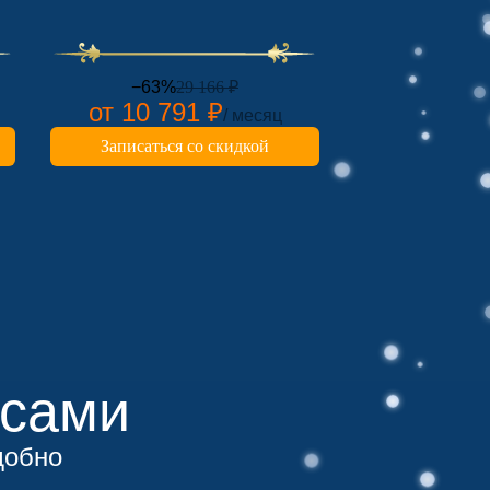
−63%
29 166 ₽
от 10 791 ₽
/ месяц
Записаться со скидкой
усами
добно