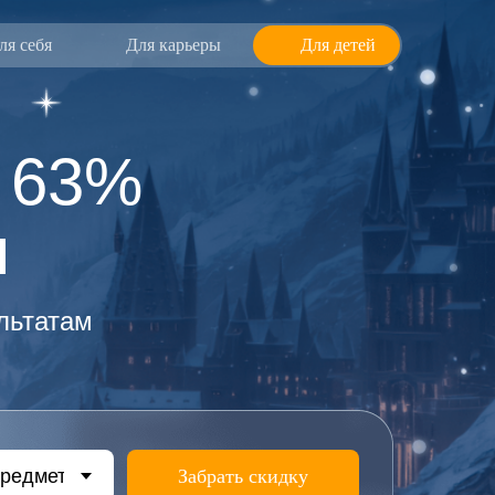
ля себя
Для карьеры
Для детей
о 63%
ы
ультатам
Забрать скидку