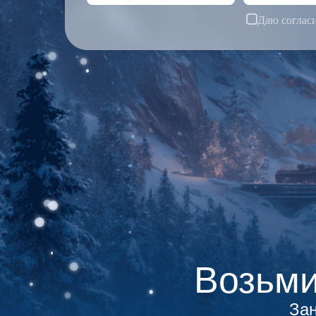
Даю соглас
Возьми
Зан