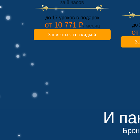
за 8 часов
до 17 уроков в подарок
от 10 771 ₽
до 
/ месяц
от
Записаться со скидкой
За
И па
Брон