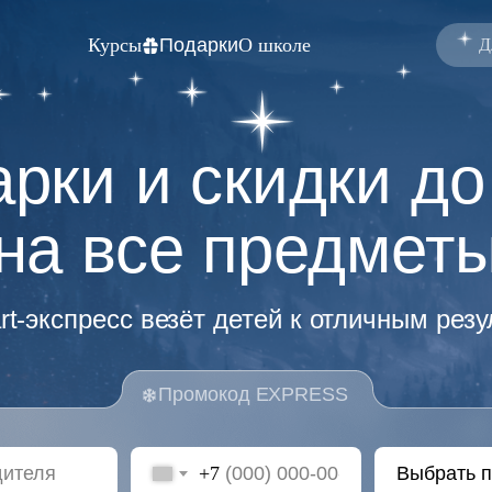
Курсы
Подарки
О школе
Д
рки и скидки д
на все предмет
t-экспресс везёт детей к отличным рез
Промокод EXPRESS
+7