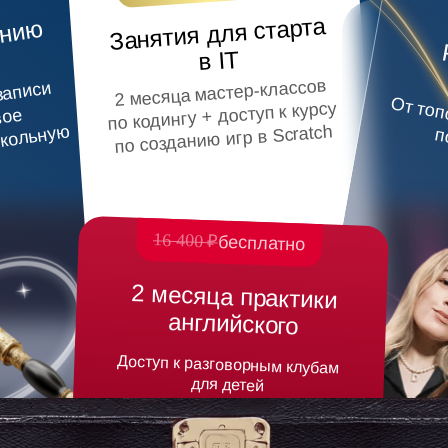
Занятия для старта
ению
в IT
е
2 месяца мастер-классов
записи
т
х пр
по кодингу + доступ к курсу
вое
школьную
по созданию игр в Scratch
п
16 400 ₽
бесплатно
2 месяца практики
английского
Доступ к разговорным клубам
для детей