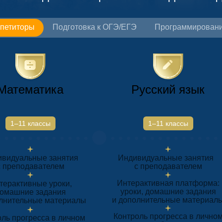
петиторы
Подготовка к ОГЭ/ЕГЭ
Программирован
Математика
Русский язык
1–11 классы
1–11 классы
видуальные занятия
Индивидуальные занятия
с преподавателем
с преподавателем
Интерактивная платформа:
терактивные уроки,
уроки, домашние задания
омашние задания
и дополнительные материал
олнительные материалы
Контроль прогресса в лично
ль прогресса в личном