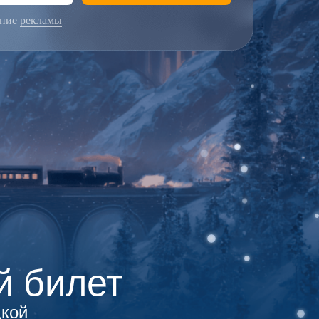
ение
рекламы
й билет
дкой